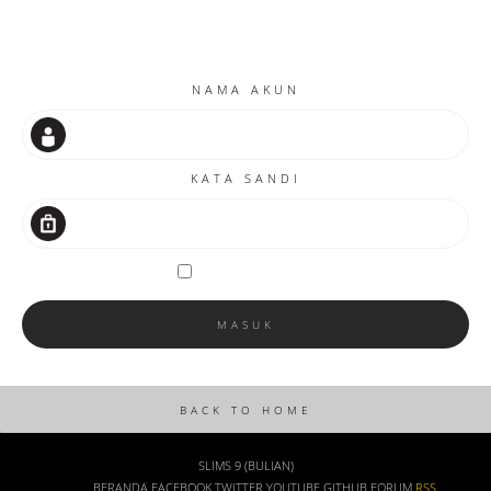
NAMA AKUN
KATA SANDI
Remember me
SLIMS 9 (BULIAN)
BERANDA
FACEBOOK
TWITTER
YOUTUBE
GITHUB
FORUM
RSS