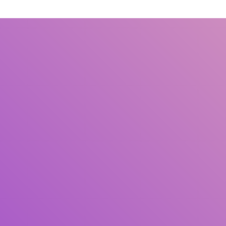
Judul
Pengarang
Subyek
ISBN/ISSN
Tipe Koleksi
Lokasi