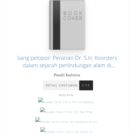
Sang pelopor: Peranan Dr. S.H. Koorders
dalam sejarah perlindungan alam di
Indonesia
Pandji Yudistira
DETAIL CANTUMAN
CITE
BAGIKAN: