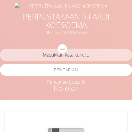
PERPUSTAKAAN R.I ARDI
KOESOEMA
NPP : 3271044C1019060
PENCARIAN
Pencarian Spesifik
Koleksi