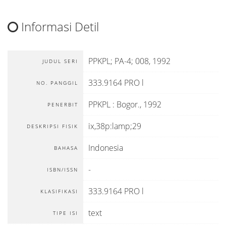
Informasi Detil
PPKPL; PA-4; 008, 1992
JUDUL SERI
333.9164 PRO l
NO. PANGGIL
PPKPL
:
Bogor
.,
1992
PENERBIT
ix,38p:lamp;29
DESKRIPSI FISIK
Indonesia
BAHASA
-
ISBN/ISSN
333.9164 PRO l
KLASIFIKASI
text
TIPE ISI