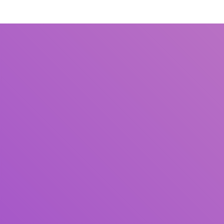
Judul
Pengarang
Subyek
ISBN/ISSN
Tipe Koleksi
Lokasi