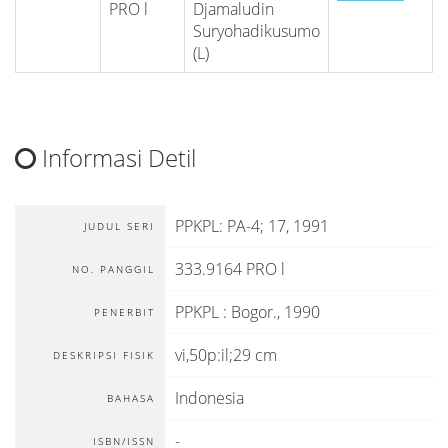
PRO l
Djamaludin
Suryohadikusumo
(L)
Informasi Detil
PPKPL: PA-4; 17, 1991
JUDUL SERI
333.9164 PRO l
NO. PANGGIL
PPKPL
:
Bogor
.,
1990
PENERBIT
vi,50p:il;29 cm
DESKRIPSI FISIK
Indonesia
BAHASA
-
ISBN/ISSN