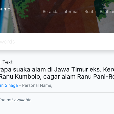
usumo
Beranda
Informasi
Berita
Bantua
 Text
apa suaka alam di Jawa Timur eks. Ker
Ranu Kumbolo, cagar alam Ranu Pani-Reg
n Sinaga
- Personal Name;
ion not available