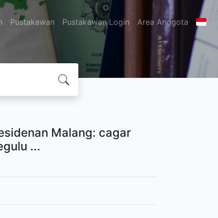
n
Pustakawan
Pustakawan Login
Area Anggota
esidenan Malang: cagar
ulu ...