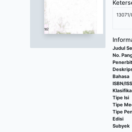
Keters
13071/
Informa
Judul Se
No. Pang
Penerbi
Deskrips
Bahasa
ISBN/IS
Klasifika
Tipe Isi
Tipe Me
Tipe P
Edisi
Subyek