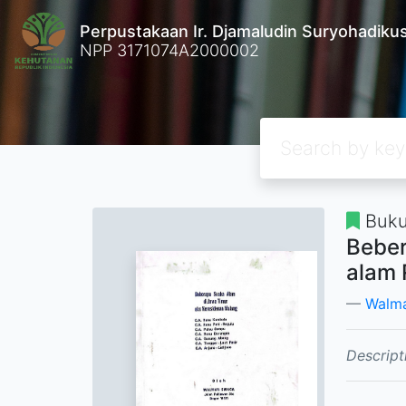
Perpustakaan Ir. Djamaludin Suryohadik
NPP 3171074A2000002
Buku
Beber
alam 
Walma
Descript