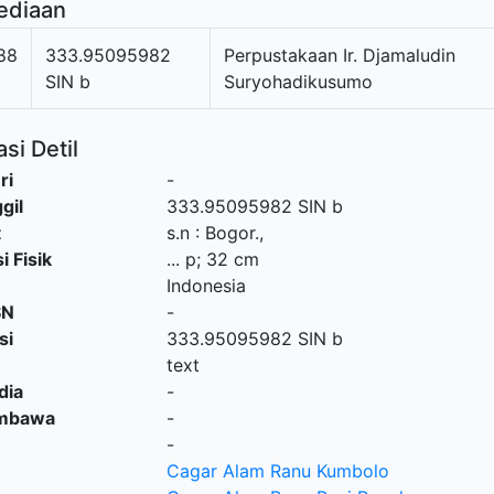
ediaan
88
333.95095982
Perpustakaan Ir. Djamaludin
SIN b
Suryohadikusumo
si Detil
ri
-
gil
333.95095982 SIN b
t
s.n
:
Bogor
.,
i Fisik
... p; 32 cm
Indonesia
SN
-
si
333.95095982 SIN b
text
dia
-
embawa
-
-
Cagar Alam Ranu Kumbolo