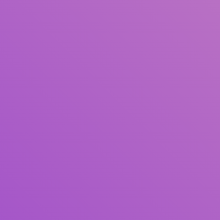
Judul
Pengarang
Subyek
ISBN/ISSN
Tipe Koleksi
Lokasi
GMD