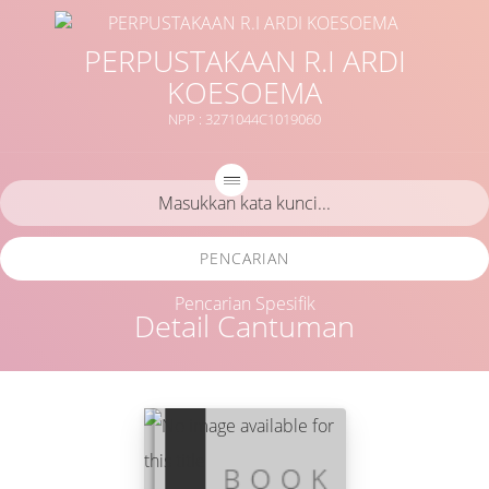
PERPUSTAKAAN R.I ARDI
KOESOEMA
NPP : 3271044C1019060
PENCARIAN
Pencarian Spesifik
Detail Cantuman