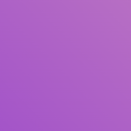
Pengarang
Subyek
ISBN/ISSN
Tipe Koleksi
Lokasi
GMD
Pencarian