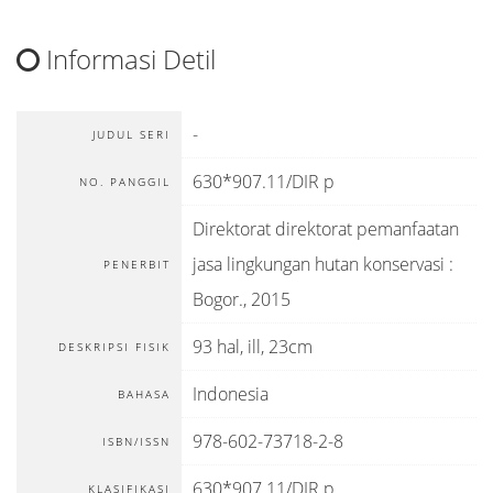
Informasi Detil
-
JUDUL SERI
630*907.11/DIR p
NO. PANGGIL
Direktorat direktorat pemanfaatan
jasa lingkungan hutan konservasi
:
PENERBIT
Bogor
.,
2015
93 hal, ill, 23cm
DESKRIPSI FISIK
Indonesia
BAHASA
978-602-73718-2-8
ISBN/ISSN
630*907.11/DIR p
KLASIFIKASI