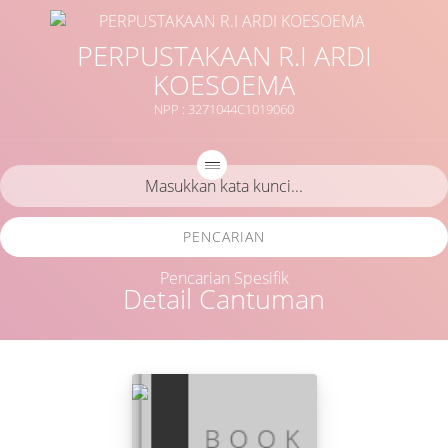
PERPUSTAKAAN R.I ARDI
KOESOEMA
NPP : 3271044C1019060
PENCARIAN
Pencarian Spesifik
Detail Cantuman