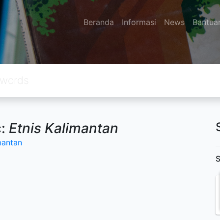
Beranda
Informasi
News
Bantua
c:
Etnis Kalimantan
mantan
S