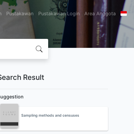
n
Pustakawan
Pustakawan Login
Area Anggota
Search Result
uggestion
Sampling methods and censuses