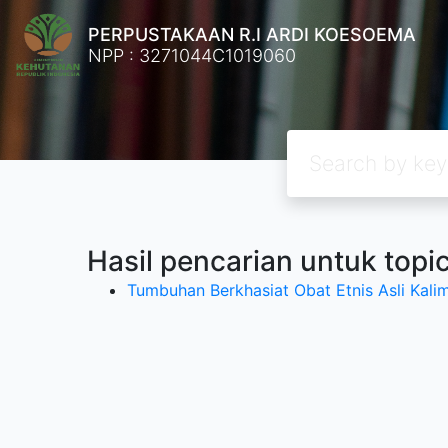
PERPUSTAKAAN R.I ARDI KOESOEMA
NPP : 3271044C1019060
Hasil pencarian untuk topi
Tumbuhan Berkhasiat Obat Etnis Asli Kali