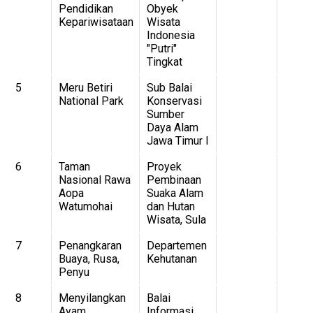
Pendidikan
Obyek
Kepariwisataan
Wisata
Indonesia
"Putri"
Tingkat
5
Meru Betiri
Sub Balai
National Park
Konservasi
Sumber
Daya Alam
Jawa Timur I
6
Taman
Proyek
Nasional Rawa
Pembinaan
Aopa
Suaka Alam
Watumohai
dan Hutan
Wisata, Sula
7
Penangkaran
Departemen
Buaya, Rusa,
Kehutanan
Penyu
8
Menyilangkan
Balai
Ayam
Informasi