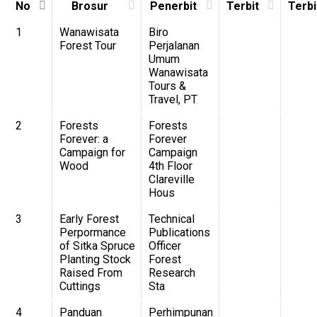
No
Brosur
Penerbit
Terbit
Terbi
1
Wanawisata
Biro
Forest Tour
Perjalanan
Umum
Wanawisata
Tours &
Travel, PT
2
Forests
Forests
Forever: a
Forever
Campaign for
Campaign
Wood
4th Floor
Clareville
Hous
3
Early Forest
Technical
Perpormance
Publications
of Sitka Spruce
Officer
Planting Stock
Forest
Raised From
Research
Cuttings
Sta
4
Panduan
Perhimpunan