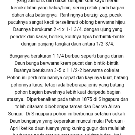
yang silindris dari dasar dengan kulit kayu merah
kecokelatan yang halus/licin, sering retak pada bagian
dahan atau batangnya. Rantingnya berzig-zag, pucuk-
pucuknya sangat kecil terselimuti oblong berwarna hijau.
Daunnya berukuran 2-4 x 1-1 3/4, dengan ujung yang
pendek dan kasar, berliku, kulitnya tipis berbintik-bintik
dengan panjang tangkai daun antara 1/2-3/4.
Bunganya berukuran 1 1/4 berbau seperti bunga durian.
Daun bunga berwarna krem pucat dan bintik-bintik.
Buahnya berukuran 3-5 x 1 1/2-2 berwarna cokelat.
Pohon ini pertumbuhannya cepat dan kayunya kuat, batang
pohonnya lurus, tetapi ada beberapa jenis yang batang
pohon bagian bawahnya lebih kuat daripada bagian
atasnya. Diperkenalkan pada tahun 1875 di Singapura dan
telah ditanam dibeberapa taman dan Daerah Aliran
Sungai. Di Singapura pohon ini berbunga setahun sekali.
Daun bunganya yang keperakan muncul mulai Pebruari -
April ketika daun tuanya yang kuning gugur dan mulailah